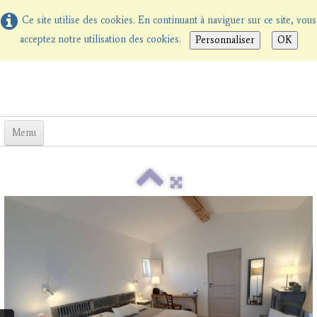
Ce site utilise des cookies. En continuant à naviguer sur ce site, vous
acceptez notre utilisation des cookies.
Personnaliser
OK
Menu
Bienvenue aux Terrasses
Chambres d'Hôtes
La Table d'Hôtes
▼
Tarifs
Promotions
▼
Réservation
Albums photos
Contact
Notre blog