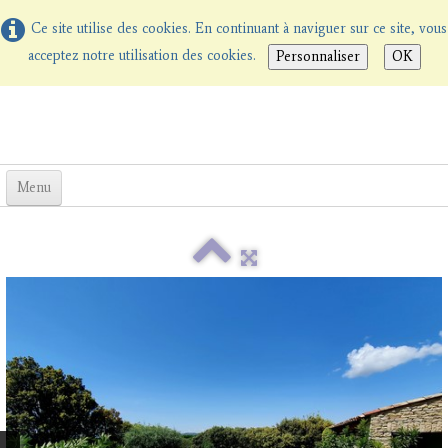
Ce site utilise des cookies. En continuant à naviguer sur ce site, vous
acceptez notre utilisation des cookies.
Personnaliser
OK
Menu
Bienvenue aux Terrasses
Chambres d'Hôtes
La Table d'Hôtes
▼
Tarifs
Promotions
▼
Réservation
Albums photos
Contact
Notre blog