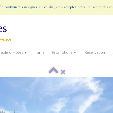
 En continuant à naviguer sur ce site, vous acceptez notre utilisation des c
es
ovence
Table d'Hôtes
Tarifs
Promotions
Réservation
▼
▼